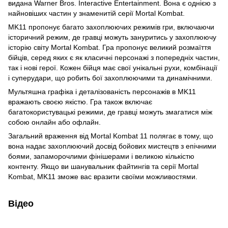
видана Warner Bros. Interactive Entertainment. Вона є однією з
найновіших частин у знаменитій серії Mortal Kombat.
MK11 пропонує багато захоплюючих режимів гри, включаючи
історичний режим, де гравці можуть зануритись у захоплюючу
історію світу Mortal Kombat. Гра пропонує великий розмаїття
бійців, серед яких є як класичні персонажі з попередніх частин,
так і нові герої. Кожен бійця має свої унікальні рухи, комбінації
і суперудари, що робить бої захоплюючими та динамічними.
Мультяшна графіка і деталізованість персонажів в MK11
вражають своєю якістю. Гра також включає
багатокористувацькі режими, де гравці можуть змагатися між
собою онлайн або офлайн.
Загальний враження від Mortal Kombat 11 полягає в тому, що
вона надає захоплюючий досвід бойових мистецтв з епічними
боями, запаморочлими фінішерами і великою кількістю
контенту. Якщо ви шанувальник файтингів та серії Mortal
Kombat, MK11 зможе вас вразити своїми можливостями.
Відео