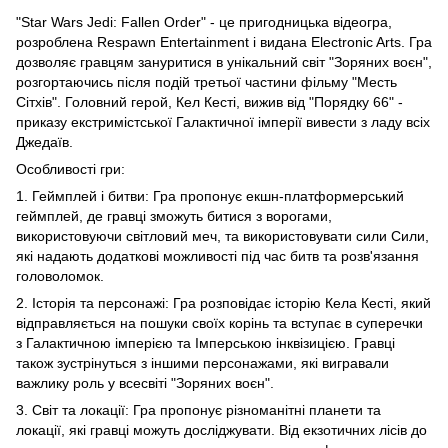
"Star Wars Jedi: Fallen Order" - це пригодницька відеогра,
розроблена Respawn Entertainment і видана Electronic Arts. Гра
дозволяє гравцям зануритися в унікальний світ "Зоряних воєн",
розгортаючись після подій третьої частини фільму "Месть
Сітхів". Головний герой, Кел Кесті, вижив від "Порядку 66" -
приказу екстримістської Галактичної імперії вивести з ладу всіх
Джедаїв.
Особливості гри:
1. Геймплей і битви: Гра пропонує екшн-платформерський
геймплей, де гравці зможуть битися з ворогами,
використовуючи світловий меч, та використовувати сили Сили,
які надають додаткові можливості під час битв та розв'язання
головоломок.
2. Історія та персонажі: Гра розповідає історію Кела Кесті, який
відправляється на пошуки своїх корінь та вступає в суперечки
з Галактичною імперією та Імперською інквізицією. Гравці
також зустрінуться з іншими персонажами, які вигравали
важлику роль у всесвіті "Зоряних воєн".
3. Світ та локації: Гра пропонує різноманітні планети та
локації, які гравці можуть досліджувати. Від екзотичних лісів до