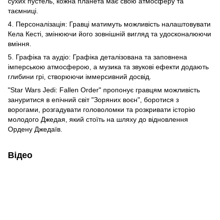
сухих пустель, кожна планета має свою атмосферу та
таємниці.
4. Персоналізація: Гравці матимуть можливість налаштовувати
Кела Кесті, змінюючи його зовнішній вигляд та удосконалюючи
вміння.
5. Графіка та аудіо: Графіка деталізована та заповнена
імперською атмосферою, а музика та звукові ефекти додають
глибини грі, створюючи іммерсивний досвід.
"Star Wars Jedi: Fallen Order" пропонує гравцям можливість
зануритися в епічний світ "Зоряних воєн", боротися з
ворогами, розгадувати головоломки та розкривати історію
молодого Джедая, який стоїть на шляху до відновлення
Ордену Джедаїв.
Відео