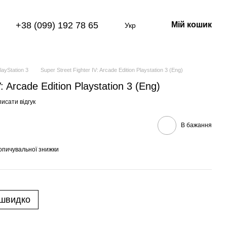
+38 (099) 192 78 65
Мій кошик
Укр
layStation 3
Super Street Fighter IV: Arcade Edition Playstation 3 (Eng)
: Arcade Edition Playstation 3 (Eng)
исати відгук
В бажання
опичувальної знижки
 швидко