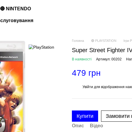
🔴 NINTENDO
обслуговування
Головна
🔵 PLAYSTATION
Ігри P
Super Street Fighter IV
В наявності
Артикул: 00202
Нап
479 грн
Увійти
для відображення нак
%
Купити
Замовити
Опис
Відео