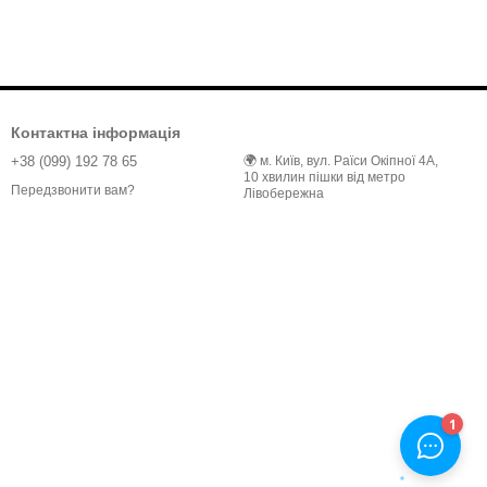
Контактна інформація
+38 (099) 192 78 65
🌍 м. Київ, вул. Раїси Окіпної 4А,
10 хвилин пішки від метро
Передзвонити вам?
Лівобережна